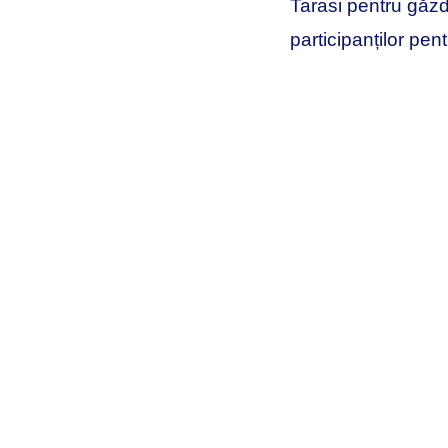
Tarasi pentru găzd
participanților pe