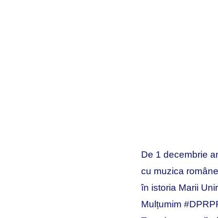
De 1 decembrie a
cu muzica române
în istoria Marii Uni
Mulțumim
#DPRP