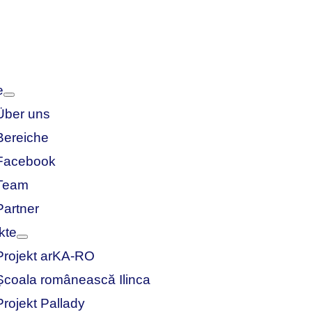
e
Über uns
Bereiche
Facebook
Team
Partner
kte
Projekt arKA-RO
Școala românească Ilinca
Projekt Pallady