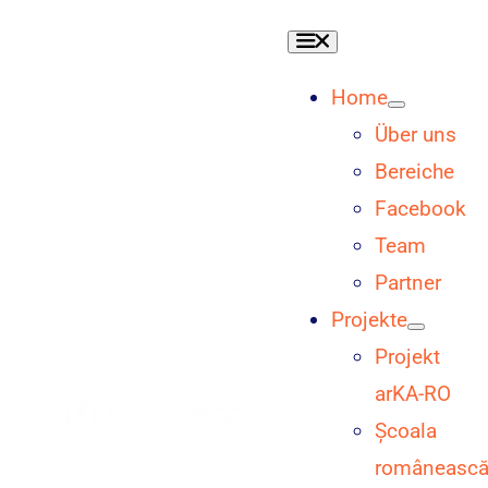
Skip
Toggle
to
Navigation
content
Home
Über uns
Bereiche
Facebook
Team
Partner
Projekte
Projekt
arKA-RO
Școala
româneasc