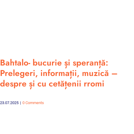
Bahtalo- bucurie și speranță:
Prelegeri, informații, muzică –
despre și cu cetățenii rromi
23.07.2025
|
0 Comments