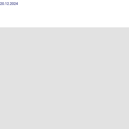
20.12.2024
Concert colinde