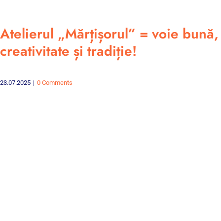
Atelierul „Mărțișorul” = voie bună,
creativitate și tradiție!
23.07.2025
|
0 Comments