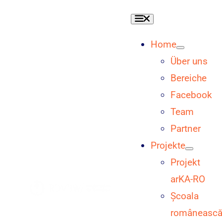
Skip
Toggle
to
Navigation
content
Home
Über uns
Bereiche
Facebook
Team
Partner
Projekte
Projekt
arKA-RO
Școala
româneasc