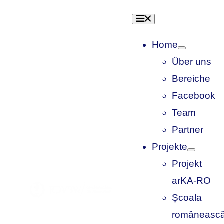
Skip
Toggle
to
Navigation
content
Home
Über uns
Bereiche
Facebook
Team
Partner
Projekte
Projekt
arKA-RO
Școala
româneasc