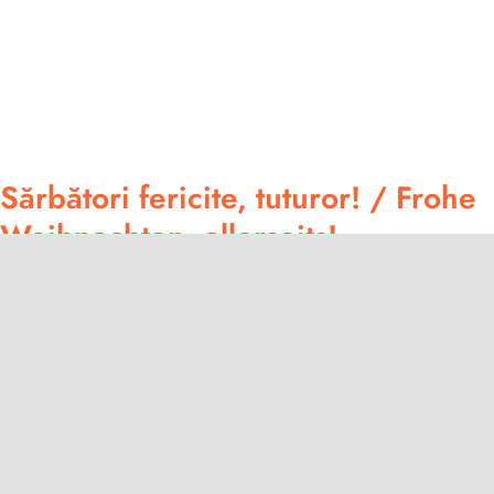
Sărbători fericite, tuturor! / Frohe
Weihnachten, allerseits!
20.12.2024
Toggle
Navigation
Home