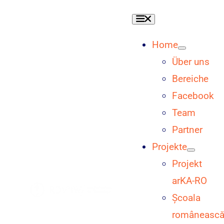
Skip
Toggle
to
Navigation
content
Home
Über uns
Bereiche
Facebook
Team
Partner
Projekte
Projekt
arKA-RO
Școala
româneasc