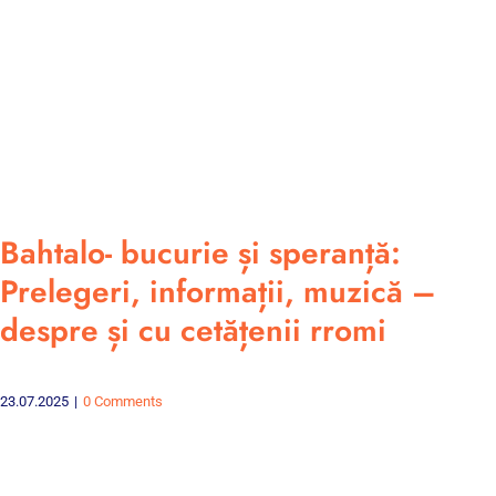
Bahtalo- bucurie și speranță:
Prelegeri, informații, muzică –
despre și cu cetățenii rromi
23.07.2025
|
0 Comments