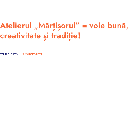
Atelierul „Mărțișorul” = voie bună,
creativitate și tradiție!
23.07.2025
|
0 Comments