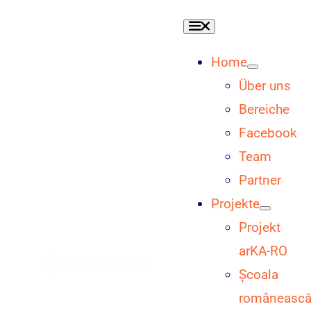
Skip
Toggle
to
Navigation
content
Home
Über uns
Bereiche
Facebook
Team
Partner
Projekte
Projekt
arKA-RO
Școala
româneasc