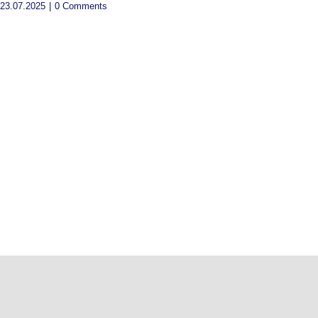
23.07.2025
|
0 Comments
Sărbători fericite, tuturor! / Frohe