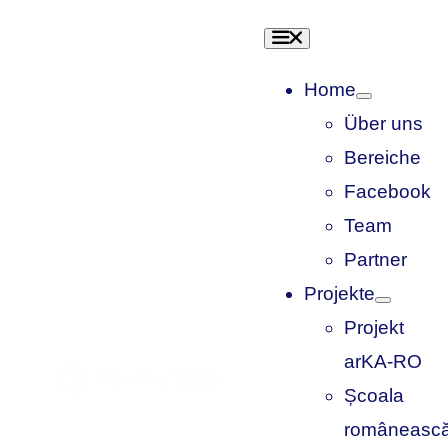
Skip
Toggle
to
Navigation
content
Home
Über uns
Bereiche
Facebook
Team
Partner
Projekte
Projekt
arKA-RO
Școala
româneasc