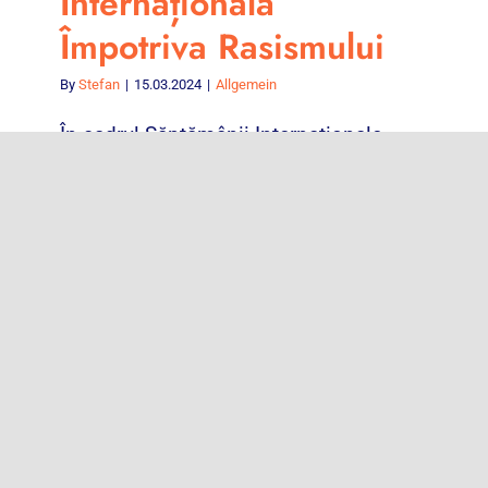
Internațională
Împotriva Rasismului
By
Stefan
|
15.03.2024
|
Allgemein
În cadrul Săptămânii Internaționale
Împotriva Rasismului invităm copiii, cu
vârste [...]
Read More
Previous
Next
1
2
3