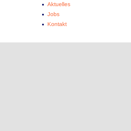
Aktuelles
Jobs
Kontakt
Übersetzungen
Rumänisch-Deutsche Vereinigung in
Baden-Württemberg e. V.
von Menschen, für Menschen!
© Copyright 2023 | Design and Development: