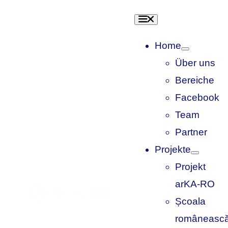
Skip
Toggle
to
Navigation
content
Home
Über uns
Bereiche
Facebook
Team
Partner
Projekte
Projekt
arKA-RO
Școala
româneasc