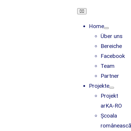
Skip
Toggle
to
Navigation
content
Home
Über uns
Bereiche
Facebook
Team
Partner
Projekte
Projekt
arKA-RO
Școala
româneasc